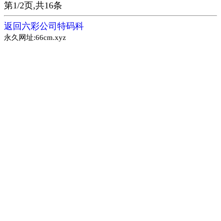
第1/2页,共16条
返回六彩公司特码科
永久网址:66cm.xyz