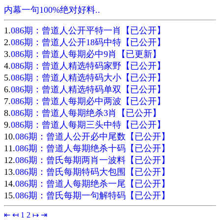
内幕一句100%绝对好料..
1.
086期：曾道人公开平特一肖【已公开】
2.
086期：曾道人公开18码中特【已公开】
3.
086期：曾道人每期必中9肖【已更新】
4.
086期：曾道人精选特码家野【已公开】
5.
086期：曾道人精选特码大小【已公开】
6.
086期：曾道人精选特码单双【已公开】
7.
086期：曾道人每期必中两波【已公开】
8.
086期：曾道人每期绝杀3肖【已公开】
9.
086期：曾道人每期三头中特【已公开】
10.
086期：曾道人公开必中尾数【已公开】
11.
086期：曾道人每期绝杀十码【已公开】
12.
086期：曾氏每期两肖一波料【已公开】
13.
086期：曾氏每期特码大包围【已公开】
14.
086期：曾道人每期绝杀一尾【已公开】
15.
086期：曾氏每期一句解特码【已公开】
⇤
↤
1
2
↦
⇥