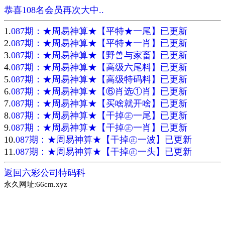
恭喜108名会员再次大中..
1.
087期：★周易神算★【平特★一尾】已更新
2.
087期：★周易神算★【平特★一肖】已更新
3.
087期：★周易神算★【野兽与家畜】已更新
4.
087期：★周易神算★【高级六尾料】已更新
5.
087期：★周易神算★【高级特码料】已更新
6.
087期：★周易神算★【⑥肖选①肖】已更新
7.
087期：★周易神算★【买啥就开啥】已更新
8.
087期：★周易神算★【干掉㊣一尾】已更新
9.
087期：★周易神算★【干掉㊣一肖】已更新
10.
087期：★周易神算★【干掉㊣一波】已更新
11.
087期：★周易神算★【干掉㊣一头】已更新
返回六彩公司特码科
永久网址:66cm.xyz