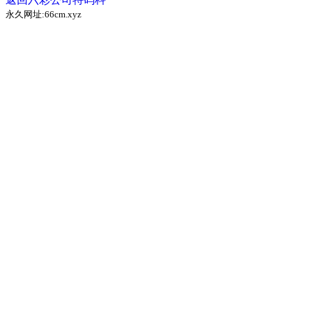
永久网址:66cm.xyz