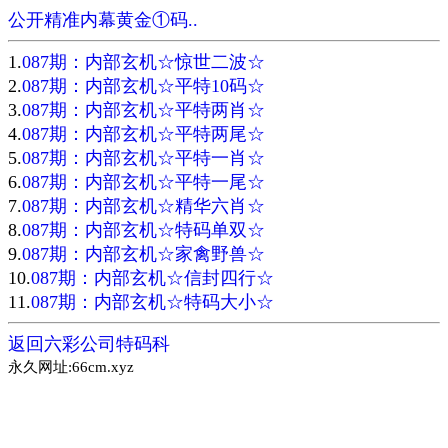
公开精准内幕黄金①码..
1.
087期：内部玄机☆惊世二波☆
2.
087期：内部玄机☆平特10码☆
3.
087期：内部玄机☆平特两肖☆
4.
087期：内部玄机☆平特两尾☆
5.
087期：内部玄机☆平特一肖☆
6.
087期：内部玄机☆平特一尾☆
7.
087期：内部玄机☆精华六肖☆
8.
087期：内部玄机☆特码单双☆
9.
087期：内部玄机☆家禽野兽☆
10.
087期：内部玄机☆信封四行☆
11.
087期：内部玄机☆特码大小☆
返回六彩公司特码科
永久网址:66cm.xyz