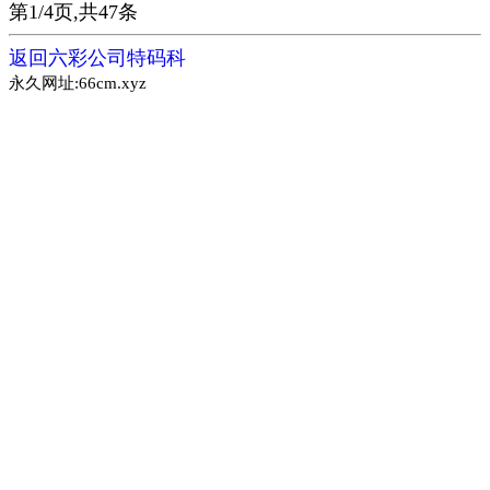
第1/4页,共47条
返回六彩公司特码科
永久网址:66cm.xyz