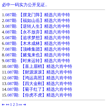
必中一码实力公开见证..
1.
087期: 【摆龙门阵】精选六肖中特
2.
087期: 【福如山岳】精选六肖中特
3.
087期: 【逆转人生】精选六肖中特
4.
087期: 【永不放弃】精选六肖中特
5.
087期: 【追求梦想】精选六肖中特
6.
087期: 【木木成林】精选六肖中特
7.
087期: 【顶峰集团】精选六肖中特
8.
087期: 【赌鬼来也】精选六肖中特
9.
087期: 【时来运转】精选六肖中特
10.
087期: 【喜上眉梢】精选六肖中特
11.
087期: 【财源滚滚】精选六肖中特
12.
087期: 【鸿运高照】精选六肖中特
13.
087期: 【四大金刚】精选六肖中特
14.
087期: 【菊子红了】精选六肖中特
15.
087期: 【你虎不虎】精选六肖中特
⇤
↤
1
2
3
↦
⇥