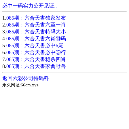
必中一码实力公开见证..
1.
085期：六合天書独家发布
2.
085期：六合天書六至一肖
3.
085期：六合天書特码大小
4.
085期：六合天書六肖⑩码
5.
085期：六合天書必中6尾
6.
085期：六合天書必中③行
7.
085期：六合天書稳杀四肖
8.
085期：六合天書家禽野兽
返回六彩公司特码科
永久网址:66cm.xyz