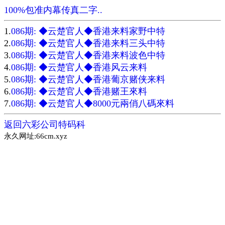
100%包准内幕传真二字..
1.
086期: ◆云楚官人◆香港来料家野中特
2.
086期: ◆云楚官人◆香港来料三头中特
3.
086期: ◆云楚官人◆香港来料波色中特
4.
086期: ◆云楚官人◆香港风云来料
5.
086期: ◆云楚官人◆香港葡京赌侠来料
6.
086期: ◆云楚官人◆香港赌王來料
7.
086期: ◆云楚官人◆8000元兩俏八碼來料
返回六彩公司特码科
永久网址:66cm.xyz