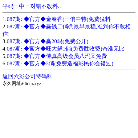
平码三中三对错不改料..
1.
087期: ◆官方◆金春香(三俏中特)免费猛料
2.
087期: ◆官方◆赢钱二俏㊣最早最稳,准到你不敢相
信!
3.
087期: ◆官方◆赢20玛(免费公开)
4.
087期: ◆官方◆旺大鲜1俏(免费胜收费)奇准无比
5.
087期: ◆官方◆传真高级会员八玛又免费
6.
087期: ◆官方◆3俏(免费造福彩民你会错过)
返回六彩公司特码科
永久网址:66cm.xyz