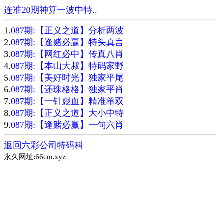
连准20期神算一波中特..
1.
087期:【正义之道】分析两波
2.
087期:【逢赌必赢】特头真言
3.
087期:【网红必中】传真八肖
4.
087期:【本山大叔】特码家野
5.
087期:【美好时光】独家平尾
6.
087期:【还珠格格】独家平肖
7.
087期:【一针彪血】精准单双
8.
087期:【正义之道】大小中特
9.
087期:【逢赌必赢】一句六肖
返回六彩公司特码科
永久网址:66cm.xyz