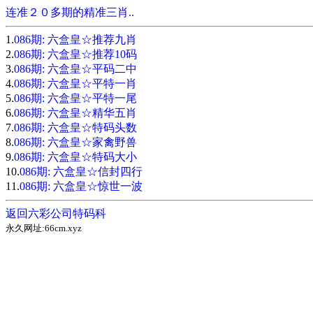
连准２０多期的精准三肖..
1.
086期: 六盒皇☆推荐九肖
2.
086期: 六盒皇☆推荐10码
3.
086期: 六盒皇☆平码二中
4.
086期: 六盒皇☆平特一肖
5.
086期: 六盒皇☆平特一尾
6.
086期: 六盒皇☆精华五肖
7.
086期: 六盒皇☆特码头数
8.
086期: 六盒皇☆家禽野兽
9.
086期: 六盒皇☆特码大小
10.
086期: 六盒皇☆信封四行
11.
086期: 六盒皇☆惊世一波
返回六彩公司特码科
永久网址:66cm.xyz