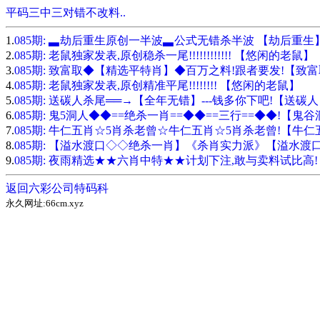
平码三中三对错不改料..
1.
085期: ▃劫后重生原创一半波▃公式无错杀半波 【劫后重生
2.
085期: 老鼠独家发表,原创稳杀一尾!!!!!!!!!!!! 【悠闲的老鼠】
3.
085期: 致富取◆【精选平特肖】◆百万之料!跟者要发!【致
4.
085期: 老鼠独家发表,原创精准平尾!!!!!!!! 【悠闲的老鼠】
5.
085期: 送碳人杀尾══→【全年无错】---钱多你下吧!【送碳
6.
085期: 鬼5洞人◆◆==绝杀一肖==◆◆==三行==◆◆!【鬼
7.
085期: 牛仁五肖☆5肖杀老曾☆牛仁五肖☆5肖杀老曾!【牛仁
8.
085期: 【溢水渡口◇◇绝杀一肖】《杀肖实力派》【溢水渡
9.
085期: 夜雨精选★★六肖中特★★计划下注,敢与卖料试比高
返回六彩公司特码科
永久网址:66cm.xyz