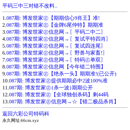
平码三中三对错不改料..
1.
087期: 博发世家㊣【期期信心9肖王】准!
2.
087期: 博发世家㊣【金牌6尾仲特】期期准
3.
087期: 博发世家㊣信息网→〖平码二中二〗
4.
087期: 博发世家㊣信息网→〖复试平特四肖〗
5.
087期: 博发世家㊣信息网→〖复试四连尾〗
6.
087期: 博发世家㊣信息网→〖野兽与家畜!〗
7.
087期: 博发世家㊣信息网→〖特码㊣单双〗
8.
087期: 博发世家㊣信息网【今年错二特围】
9.
087期: 博发世家㊣【绝杀一头】期期准!(已公开)
10.
087期: 博发世家㊣提供期期必中2波100%准
11.
087期: 博发世家㊣{杀一波}期期公开
12.
087期: 博发世家㊣【全球独创杀码】剩44码
13.
087期: 博发世家㊣信息网→☆【错二极品杀肖】
返回六彩公司特码科
永久网址:66cm.xyz