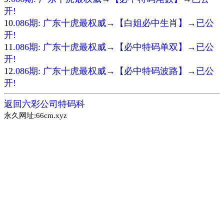
开!
10.
086期: 广东十虎最权威→【白姐必中生肖】→已公
开!
11.
086期: 广东十虎最权威→【必中特码单双】→已公
开!
12.
086期: 广东十虎最权威→【必中特码波路】→已公
开!
返回六彩公司特码科
永久网址:66cm.xyz