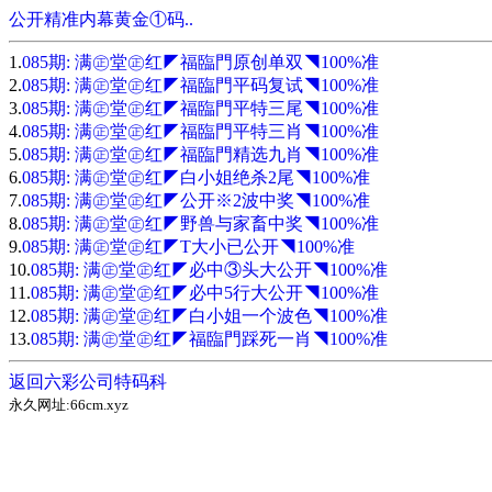
公开精准内幕黄金①码..
1.
085期: 满㊣堂㊣红◤福臨門原创单双◥100%准
2.
085期: 满㊣堂㊣红◤福臨門平码复试◥100%准
3.
085期: 满㊣堂㊣红◤福臨門平特三尾◥100%准
4.
085期: 满㊣堂㊣红◤福臨門平特三肖◥100%准
5.
085期: 满㊣堂㊣红◤福臨門精选九肖◥100%准
6.
085期: 满㊣堂㊣红◤白小姐绝杀2尾◥100%准
7.
085期: 满㊣堂㊣红◤公开※2波中奖◥100%准
8.
085期: 满㊣堂㊣红◤野兽与家畜中奖◥100%准
9.
085期: 满㊣堂㊣红◤T大小已公开◥100%准
10.
085期: 满㊣堂㊣红◤必中③头大公开◥100%准
11.
085期: 满㊣堂㊣红◤必中5行大公开◥100%准
12.
085期: 满㊣堂㊣红◤白小姐一个波色◥100%准
13.
085期: 满㊣堂㊣红◤福臨門踩死一肖◥100%准
返回六彩公司特码科
永久网址:66cm.xyz