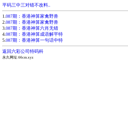
平码三中三对错不改料..
1.
087期：香港神算家禽野兽
2.
087期：香港神算家禽野兽
3.
087期：香港神算六肖无错
4.
087期：香港神算成语解平特
5.
087期：香港神算一句话中特
返回六彩公司特码科
永久网址:66cm.xyz